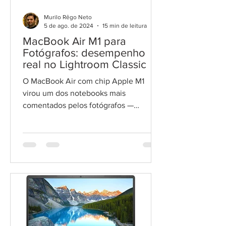
Murilo Rêgo Neto
5 de ago. de 2024
15 min de leitura
MacBook Air M1 para
Fotógrafos: desempenho
real no Lightroom Classic
O MacBook Air com chip Apple M1
virou um dos notebooks mais
comentados pelos fotógrafos —
especialmente por combinar
desempenho fluido, autonomia de
bateria excepcional e construção leve e
compacta. Mas será que ele realmente
atende às demandas de quem edita
muitas fotos no Adobe Lightroom
Classic, mesmo sendo considerado um
modelo de entrada?