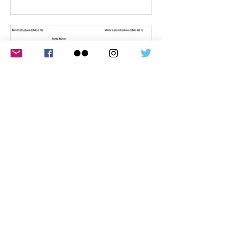
Murilo Rêgo Neto
19 de jan. de 2019
14 min de leitura
DSLR vs Mirrorless
O lançamento da primeira câmera de
lente intercambiável sem espelho
(MILC, em inglês) ocorreu em outubro
de 2008, no Japão. A câmera...