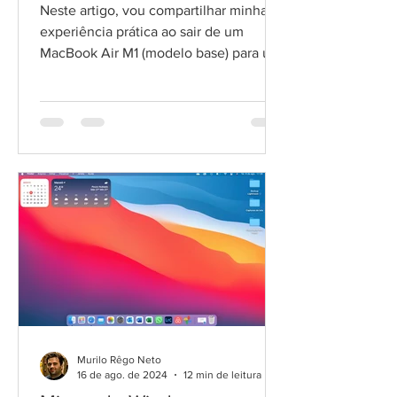
Classic?
Neste artigo, vou compartilhar minha
experiência prática ao sair de um
MacBook Air M1 (modelo base) para um
MacBook Air M4 (modelo base), com
foco específico no uso para fotografia e
no desempenho dentro do Lightroom
Classic. Além de uma análise geral do
notebook, apresento testes objetivos
envolvendo tarefas reais do dia a dia,
como criação de visualizações,
exportação de fotos e redução de ruído
por IA.
Murilo Rêgo Neto
16 de ago. de 2024
12 min de leitura