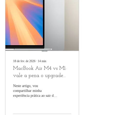
18 de fev. de 2026
∙
14
min
MacBook Air M4 vs M1:
vale a pena o upgrade
para quem usa Lightroom
Neste artigo, vou
Classic?
compartilhar minha
experiência prática ao sair de
um MacBook Air M1
(modelo base) para um
MacBook Air M4 (modelo