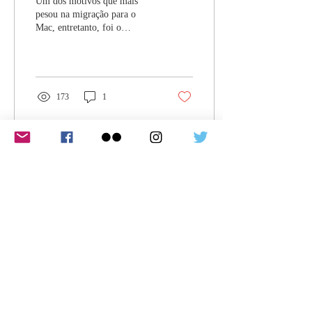
Um dos motivos que mais
MacBook Air
pesou na migração para o
Mac, entretanto, foi o
lançamento dos Chips M1 e
M2.
173
1