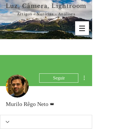
Luz, Câmera, Lightroom
Artigos - Notícias - Análises
Mais ações
Seguir
Administrador
Murilo Rêgo Neto