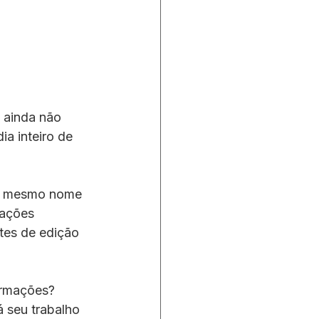
 ainda não 
a inteiro de 
 o mesmo nome 
mações 
tes de edição 
ormações? 
 seu trabalho 