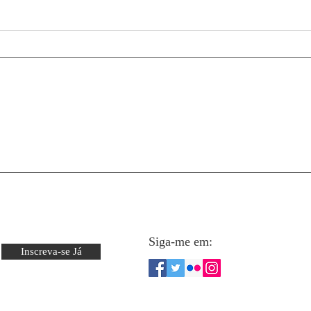
Migrar do Windows para o
MacB
Mac: minha experiência
Fotó
com macOS, Mac Mini e
real
MacBook Air
Siga-me em:
Inscreva-se Já