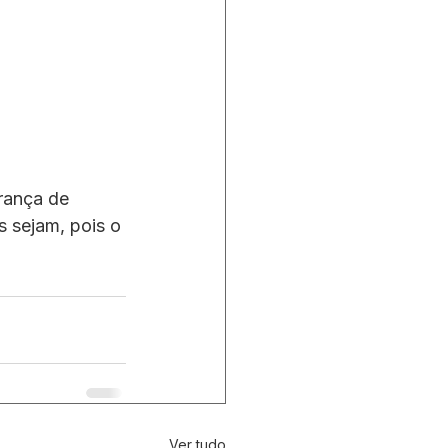
rança de 
 sejam, pois o 
Ver tudo