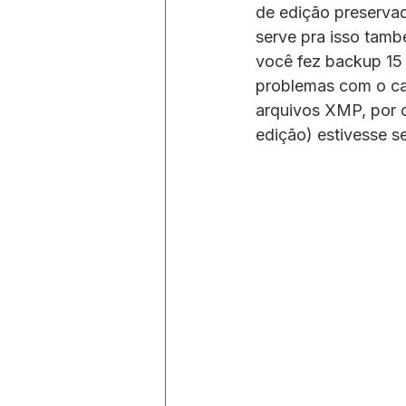
de edição preserva
serve pra isso tamb
você fez backup 15 d
problemas com o cat
arquivos XMP, por o
edição) estivesse s