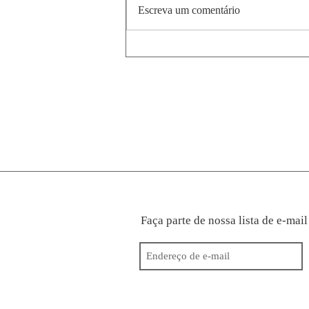
Escreva um comentário
MacBook Air M4 vs M1: vale
a pena o upgrade para
quem usa Lightroom
Classic?
Faça parte de nossa lista de e-mail